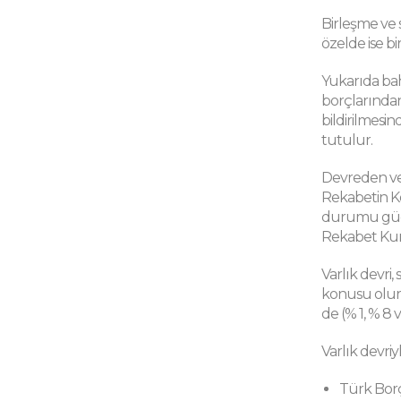
Birleşme ve 
özelde ise b
Yukarıda bahs
borçlarından
bildirilmesi
tutulur.
Devreden ve d
Rekabetin Ko
durumu güçle
Rekabet Kuru
Varlık devri
konusu olur. 
de (% 1, % 8 
Varlık devriy
Türk Bor