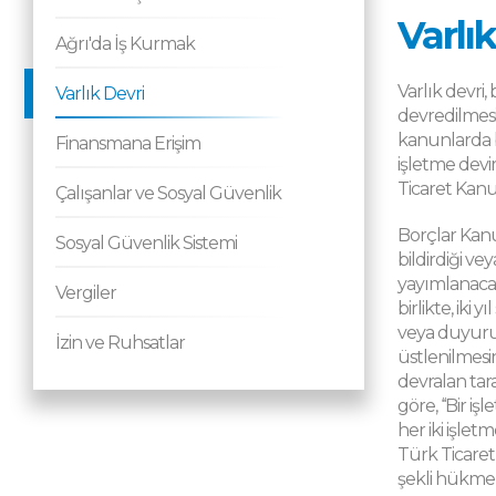
Varlı
Ağrı'da İş Kurmak
Varlık devri
Varlık Devri
devredilmesi
kanunlarda b
Finansmana Erişim
işletme devir
Ticaret Kanu
Çalışanlar ve Sosyal Güvenlik
Borçlar Kanun
Sosyal Güvenlik Sistemi
bildirdiği ve
yayımlanacak
Vergiler
birlikte, iki
veya duyuru 
İzin ve Ruhsatlar
üstlenilmesi
devralan tar
göre, ‘‘Bir iş
her iki işlet
Türk Ticaret
şekli hükme 