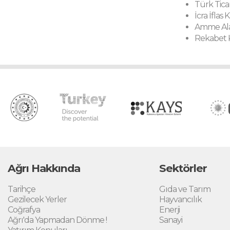
Türk Tica
İcra İfla
Amme Ala
Rekabet 
Ağrı Hakkında
Sektörler
Tarihçe
Gıda ve Tarım
Gezilecek Yerler
Hayvancılık
Coğrafya
Enerji
Ağrı'da Yapmadan Dönme !
Sanayi