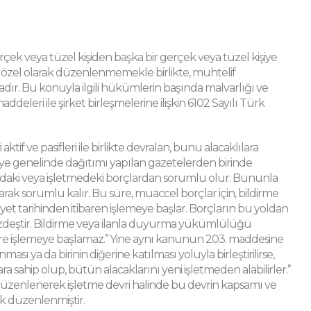
rçek veya tüzel kişiden başka bir gerçek veya tüzel kişiye
e özel olarak düzenlenmemekle birlikte, muhtelif
ır. Bu konuyla ilgili hükümlerin başında malvarlığı ve
deleri ile şirket birleşmelerine ilişkin 6102 Sayılı Türk
if ve pasifleri ile birlikte devralan, bunu alacaklılara
 Türkiye genelinde dağıtımı yapılan gazetelerden birinde
ındaki veya işletmedeki borçlardan sorumlu olur. Bununla
olarak sorumlu kalır. Bu süre, muaccel borçlar için, bildirme
yet tarihinden itibaren işlemeye başlar. Borçların bu yoldan
özdeştir. Bildirme veya ilanla duyurma yükümlülüğü
k süre işlemeye başlamaz.’’ Yine aynı kanunun 203. maddesine
ınması ya da birinin diğerine katılması yoluyla birleştirilirse,
a sahip olup, bütün alacaklarını yeni işletmeden alabilirler.’’
düzenlenerek işletme devri halinde bu devrin kapsamı ve
ak düzenlenmiştir.