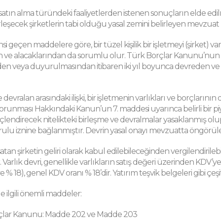
satın alma türündeki faaliyetlerden istenen sonuçların elde edi
irleşecek şirketlerin tabi olduğu yasal zemini belirleyen mevzu
i geçen maddelere göre, bir tüzel kişilik bir işletmeyi (şirket) varl
 ve alacaklarından da sorumlu olur. Türk Borçlar Kanunu’nun 2
nden veya duyurulmasından itibaren iki yıl boyunca devreden v
evralan arasındaki ilişki, bir işletmenin varlıkları ve borçlarının
runması Hakkındaki Kanun’un 7. maddesi uyarınca belirli bir 
ndirecek nitelikteki birleşme ve devralmalar yasaklanmış olup
lu iznine bağlanmıştır. Devrin yasal onayı mevzuatta öngörülen 
, satan şirketin geliri olarak kabul edilebileceğinden vergilendi
Varlık devri, genellikle varlıkların satış değeri üzerinden KDV’ye t
ve % 18), genel KDV oranı % 18’dir. Yatırım teşvik belgeleri gibi ç
le ilgili önemli maddeler:
çlar Kanunu: Madde 202 ve Madde 203