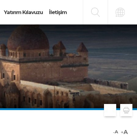
Yatırım Kılavuzu
İletişim
A
-
+
A