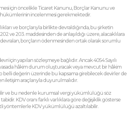
lmesi için öncelikle Ticaret Kanunu, Borçlar Kanunu ve
at hükümlerinin incelenmesi gerekmektedir.
ıkları ve borçlarıyla birlikte devraldığında, bu şirketin
02 ve 203. maddesinden de anlaşıldığı üzere, alacaklılara
e devralan, borçların ödenmesinden ortak olarak sorumlu
 devri için yapılan sözleşmeye bağlıdır. Ancak 4054 Sayılı
piyasada hâkim durum oluşturacak veya mevcut bir hâkim
 belli değerin üzerinde bu kapsama girebilecek devirler de
iletişim araçlarıyla duyurulmalıdır.
rilebilir ve bu nedenle kurumsal vergi yükümlülüğü söz
abidir. KDV oranı farklı varlıklara göre değişiklik gösterse
eşitli yöntemlerle KDV yükümlülüğü azaltılabilir.