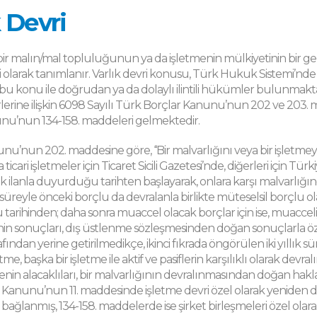
k Devri
, bir malın/mal topluluğunun ya da işletmenin mülkiyetinin bir ge
 olarak tanımlanır. Varlık devri konusu, Türk Hukuk Sistemi’nd
u konu ile doğrudan ya da dolaylı ilintili hükümler bulunmaktad
lerine ilişkin 6098 Sayılı Türk Borçlar Kanunu’nun 202 ve 203. mad
nu’nun 134-158. maddeleri gelmektedir.
u’nun 202. maddesine göre, ‘‘Bir malvarlığını veya bir işletmeyi akt
ya ticari işletmeler için Ticaret Sicili Gazetesi’nde, diğerleri için
 ilanla duyurduğu tarihten başlayarak, onlara karşı malvarlığ
 yıl süreyle önceki borçlu da devralanla birlikte müteselsil borçlu 
tarihinden; daha sonra muaccel olacak borçlar için ise, muacceli
nin sonuçları, dış üstlenme sözleşmesinden doğan sonuçlarla 
afından yerine getirilmedikçe, ikinci fıkrada öngörülen iki yıllı
letme, başka bir işletme ile aktif ve pasiflerin karşılıklı olarak devral
menin alacaklıları, bir malvarlığının devralınmasından doğan haklar
 Kanunu’nun 11. maddesinde işletme devri özel olarak yeniden 
bağlanmış, 134-158. maddelerde ise şirket birleşmeleri özel olar